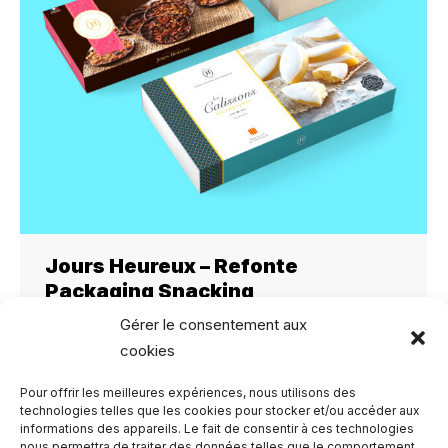
Jours Heureux – Refonte
Packaging Snacking
Gérer le consentement aux
Packaging
Par
Mélissa Joubert
26 novembre 2023
cookies
Refonte Packaging Snacking Jours Heureux
nous a confié la refonte packaging pour leur
Pour offrir les meilleures expériences, nous utilisons des
technologies telles que les cookies pour stocker et/ou accéder aux
gamme de snacking, visant à se différencier de
informations des appareils. Le fait de consentir à ces technologies
la concurrence en e-commerce et VPC, tout
nous permettra de traiter des données telles que le comportement