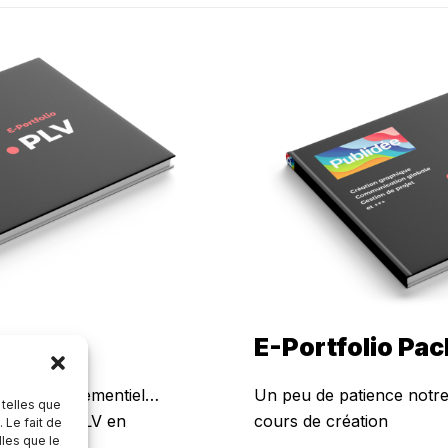
E-Portfolio Pa
rmat ou évènementiel…
Un peu de patience notr
 telles que
terme de PLV en
cours de création
 Le fait de
lles que le