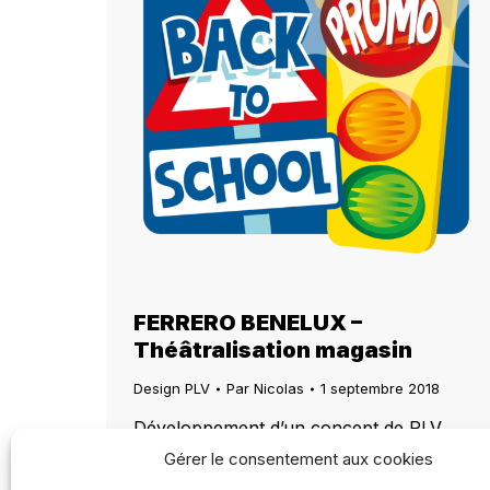
FERRERO BENELUX –
Théâtralisation magasin
Design PLV
Par
Nicolas
1 septembre 2018
Développement d’un concept de PLV
innovant et attractif pour mettre en avant
Gérer le consentement aux cookies
une opération promotionnelle