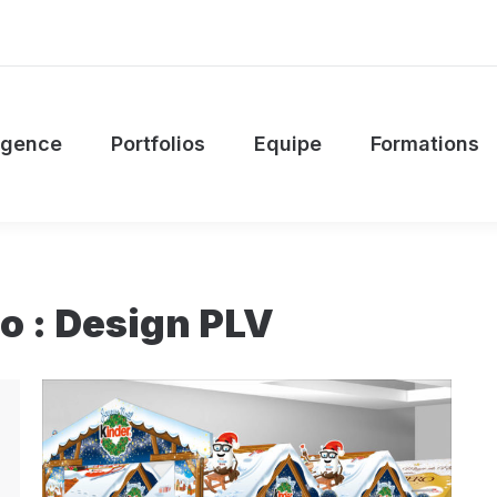
’agence
Portfolios
Equipe
Formations
agence
Portfolios
Equipe
Formations
o :
Design PLV