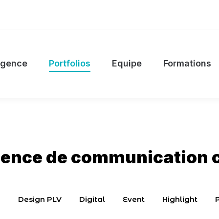
’agence
Portfolios
Equipe
Formations
agence
Portfolios
Equipe
Formations
gence de communication c
g
Design PLV
Digital
Event
Highlight