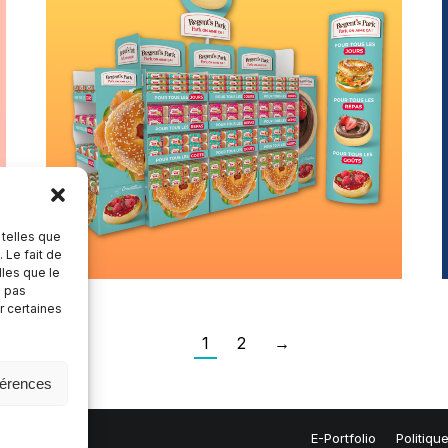
 telles que
 Le fait de
lles que le
e pas
r certaines
1
2
→
férences
E-Portfolio
Politiqu