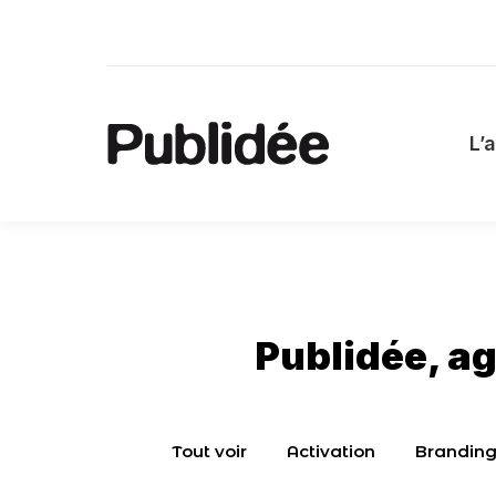
L
L’
Publidée, a
Tout voir
Activation
Brandin