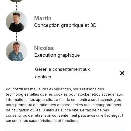
Martin
Conception graphique et 3D
Nicolas
Execution graphique
Gérer le consentement aux
cookies
Pour offrir les meilleures expériences, nous utilisons des
Navigation
technologies telles que les cookies pour stocker et/ou accéder aux
de
ONGLET PRÉCÉDENT
informations des appareils. Le fait de consentir à ces technologies
nous permettra de traiter des données telles que le comportement
commentaire
Ferrero – Kinder Joy Funko Pop! Harry
de navigation ou les ID uniques sur ce site. Le fait de ne pas
Onglet
Potter
consentir ou de retirer son consentement peut avoir un effet négatif
précédent
sur certaines caractéristiques et fonctions.
ONGLET SUIVANT