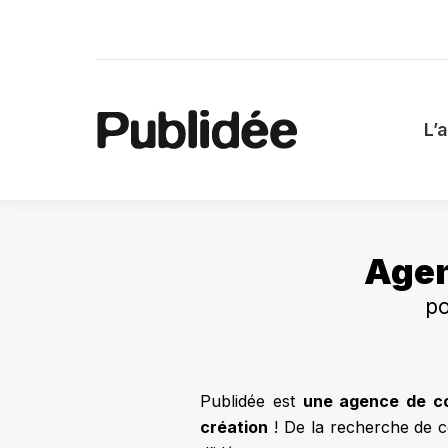
L
L’
Agen
po
Publidée est
une agence de c
création
! De la recherche de c