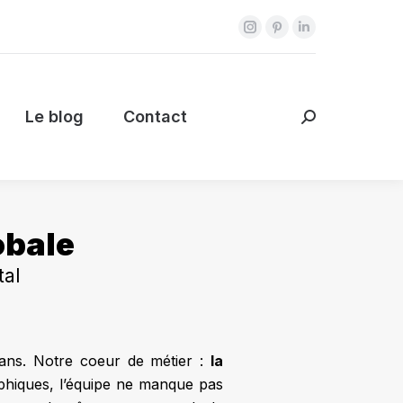
Instagram
Pinterest
LinkedIn
page
page
page
Le blog
Contact
Search:
opens
opens
opens
in
in
in
Le blog
Contact
Search:
new
new
new
window
window
window
obale
tal
ns. Notre coeur de métier :
la
aphiques, l’équipe ne manque pas