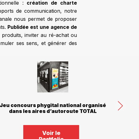
ionnelle :
création de charte
supports de communication, notre
icanale nous permet de proposer
nts.
Publidée est une agence de
 produits, inviter au ré-achat ou
timuler ses sens, et générer des
Jeu concours phygital national organisé
Anim
dans les aires d’autoroute TOTAL
dans
Voir le