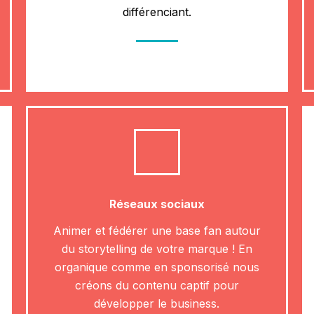
différenciant.
Réseaux sociaux
Animer et fédérer une base fan autour
du storytelling de votre marque ! En
organique comme en sponsorisé nous
créons du contenu captif pour
développer le business.