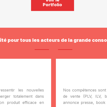
Portfolio
vité pour tous les acteurs de la grande cons
essentir les nouvelles
Nos compétences sont 
erger totalement dans
de vente (PLV, ILV, b
n produit efficace en
annonce presse, book d